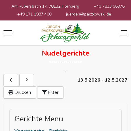
Am Rubersbach 17, 78132 Hornberg
+49 7833 96976
+49 171 1987 400
juergen@paczkowski.de
Mobile Menu Toggle
Off
Nudelgerichte
----------------
.
13.5.2026
-
12.5.2027
Drucken
Filter
Gerichte Menu
Vegetarische - Gerichte