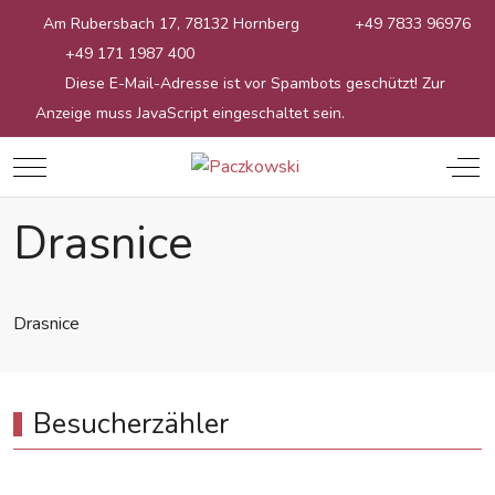
Am Rubersbach 17, 78132 Hornberg
+49 7833 96976
+49 171 1987 400
Diese E-Mail-Adresse ist vor Spambots geschützt! Zur
Anzeige muss JavaScript eingeschaltet sein.
Mobile Menu Toggle
Off
Drasnice
Drasnice
Besucherzähler