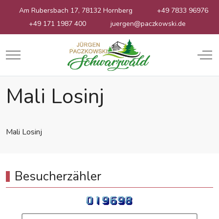
Am Rubersbach 17, 78132 Hornberg
+49 7833 96976
+49 171 1987 400
juergen@paczkowski.de
Mobile Menu Toggle
Off
Mali Losinj
Mali Losinj
Besucherzähler